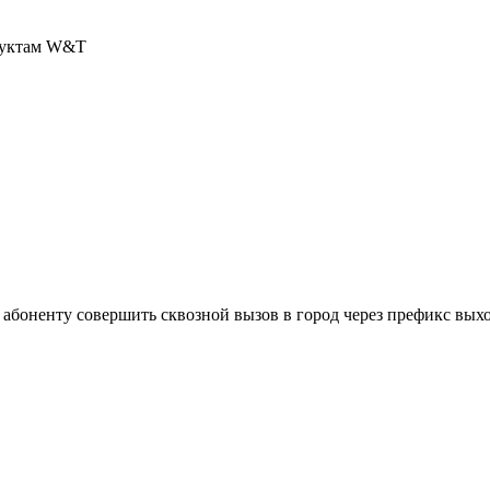
дуктам W&T
R абоненту совершить сквозной вызов в город через префикс вы