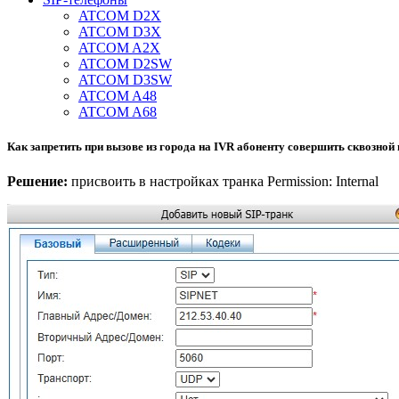
ATCOM D2X
ATCOM D3X
ATCOM A2X
ATCOM D2SW
ATCOM D3SW
ATCOM A48
ATCOM A68
Как запретить при вызове из города на IVR абоненту совершить сквозной
Решение:
присвоить в настройках транка Permission: Internal