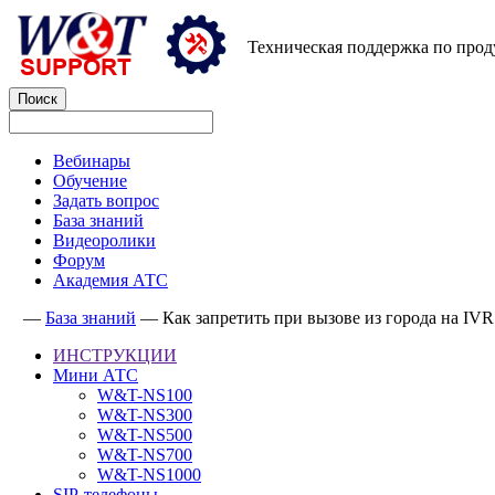
Техническая поддержка по про
Вебинары
Обучение
Задать вопрос
База знаний
Видеоролики
Форум
Академия АТС
—
База знаний
—
Как запретить при вызове из города на IV
ИНСТРУКЦИИ
Мини АТС
W&T-NS100
W&T-NS300
W&T-NS500
W&T-NS700
W&T-NS1000
SIP-телефоны